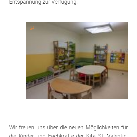
Entspannung zur Verfügung.
(wbW)
was
noch...?!
Herzenssache
Bewusst
leben
Sexualität
KIT
Mitarbeit
Wir freuen uns über die neuen Möglichkeiten für
Stellenangebote
die Kinder und Fachkräfte der Kita St. Valentin.