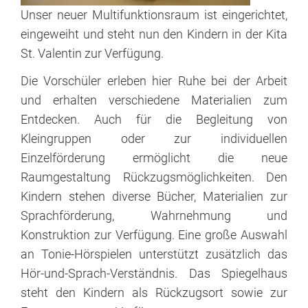
Unser neuer Multifunktionsraum ist eingerichtet,
St.
eingeweiht und steht nun den Kindern in der Kita
Franziskus
St. Valentin zur Verfügung.
Schule
Die Vorschüler erleben hier Ruhe bei der Arbeit
Fachdienst
und erhalten verschiedene Materialien zum
Entdecken. Auch für die Begleitung von
Heilpädagogische
Kleingruppen oder zur individuellen
Tagesgruppe
Einzelförderung ermöglicht die neue
wohnen
Raumgestaltung Rückzugsmöglichkeiten. Den
Kindern stehen diverse Bücher, Materialien zur
Wohnstätten
Sprachförderung, Wahrnehmung und
Außenwohnungen
Konstruktion zur Verfügung. Eine große Auswahl
(AWG)
an Tonie-Hörspielen unterstützt zusätzlich das
Hör-und-Sprach-Verständnis. Das Spiegelhaus
Ambulantes
steht den Kindern als Rückzugsort sowie zur
Wohnen