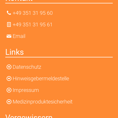
(wbW)
+49 351 31 95 60
was
noch...?!
+49 351 31 95 61
Email
Herzenssache
Bewusst
Links
leben
Datenschutz
Sexualität
Hinweisgebermeldestelle
KIT
Impressum
Mitarbeit
Medizinproduktesicherheit
Stellenangebote
Vergewissern