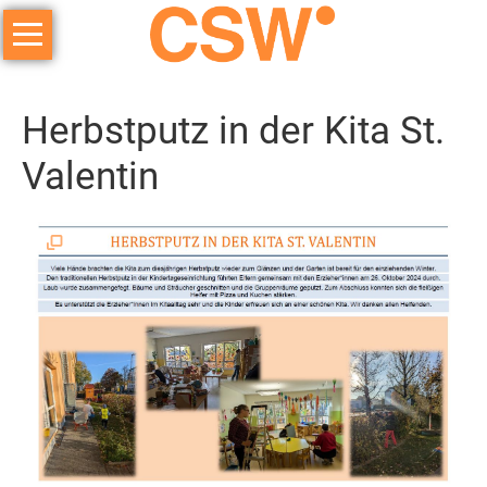
Navigation
überspringen
ICH
+
Herbstputz in der Kita St.
DU
=
Valentin
WIR
Angebote
arbeiten
lernen
Kindertageseinrichtung
Frühförderung