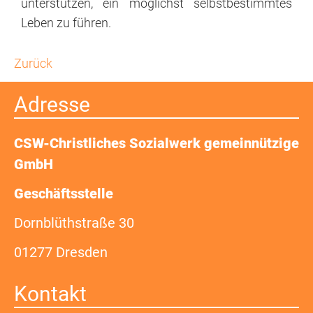
unterstützen, ein möglichst selbstbestimmtes
Leben zu führen.
Zurück
Adresse
CSW-Christliches Sozialwerk gemeinnützige
GmbH
Geschäftsstelle
Dornblüthstraße 30
01277 Dresden
Kontakt