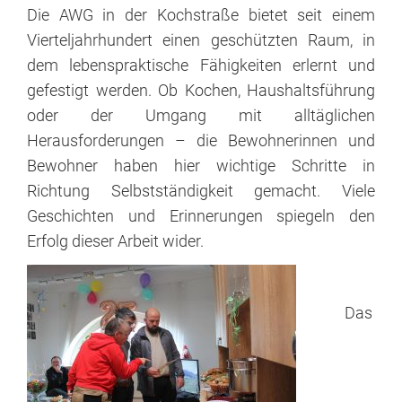
Die AWG in der Kochstraße bietet seit einem
(wbW)
Vierteljahrhundert einen geschützten Raum, in
was
dem lebenspraktische Fähigkeiten erlernt und
noch...?!
gefestigt werden. Ob Kochen, Haushaltsführung
oder der Umgang mit alltäglichen
Herzenssache
Herausforderungen – die Bewohnerinnen und
Bewusst
Bewohner haben hier wichtige Schritte in
leben
Richtung Selbstständigkeit gemacht. Viele
Geschichten und Erinnerungen spiegeln den
Sexualität
Erfolg dieser Arbeit wider.
KIT
Das
Mitarbeit
Stellenangebote