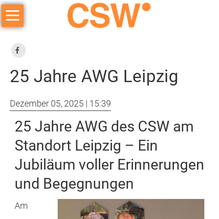
Navigation
überspringen
ICH
+
DU
25 Jahre AWG Leipzig
=
WIR
Dezember 05, 2025 | 15:39
Angebote
25 Jahre AWG des CSW am
Standort Leipzig – Ein
arbeiten
Jubiläum voller Erinnerungen
lernen
und Begegnungen
Kindertageseinrichtung
Am
Frühförderung