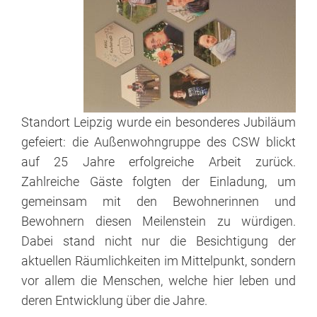
St.
Franziskus
Schule
Fachdienst
Standort Leipzig wurde ein besonderes Jubiläum
Heilpädagogische
gefeiert: die Außenwohngruppe des CSW blickt
Tagesgruppe
auf 25 Jahre erfolgreiche Arbeit zurück.
wohnen
Zahlreiche Gäste folgten der Einladung, um
gemeinsam mit den Bewohnerinnen und
Wohnstätten
Bewohnern diesen Meilenstein zu würdigen.
Außenwohnungen
Dabei stand nicht nur die Besichtigung der
(AWG)
aktuellen Räumlichkeiten im Mittelpunkt, sondern
vor allem die Menschen, welche hier leben und
Ambulantes
deren Entwicklung über die Jahre.
Wohnen